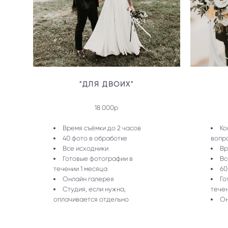
"ДЛЯ ДВОИХ"
18 000р
Время съёмки до 2 часов
Ко
40 фото в обработке
вопр
Все исходники
Вр
Готовые фотографии в
Вс
течении 1 месяца
60
Онлайн галерея
Го
Студия, если нужна,
течен
оплачивается отдельно
Он