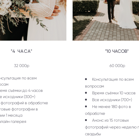
"4 ЧАСА"
"10 ЧАСОВ"
32 000р
60 000р
нсультация по всем
Консультация по всем
осам
вопросам
емя съёмки до 4 часов
Время съёмки 10 часов
е исходники (300+)
Все исходники (700+)
 фотографий в обработке
Не менее 180 фото в
товые фотографии в
обработке
ии 1 месяца
Анонс из 15 готовых
лайн галерея
фотографий через неделю 
свадьбы