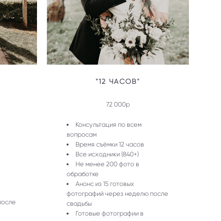
"12 ЧАСОВ"
72 000р
Консультация по всем
вопросам
Время съёмки 12 часов
Все исходники (840+)
Не менее 200 фото в
обработке
Анонс из 15 готовых
фотографий через неделю после
после
свадьбы
Готовые фотографии в